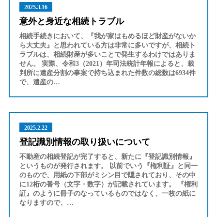
2025.3.16
意外と身近な相続トラブル
相続手続きにおいて、『我が家はもめるほど財産がないか
ら大丈夫』と思われている方は非常に多いですが、相続ト
ラブルは、相続財産が多いことで発生するわけではありま
せん。 実際、令和3（2021）年司法統計年報によると、裁
判所に遺産分割の事案で持ち込まれた件数の総数は6934件
で、遺産の…
2025.2.22
登記識別情報の取り扱いについて
不動産の相続登記が完了すると、新たに『登記識別情報』
というものが発行されます。 以前でいう『権利証』と同一
のもので、用紙の下部がミシン目で隠されており、その中
に12桁の番号（文字・数字）が記載されています。 『権利
証』のように冊子のなっているものではなく、一枚の紙に
なりますので、…