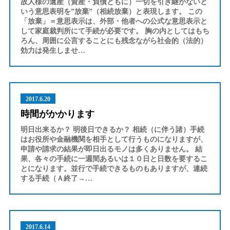
故人様の遺産（資産・負債ともに）一切を引き継がないと
いう意思表明を”放棄”（相続放棄）と表現します。 この
「放棄」＝意思表示は、外部・他者への公式な意思表示と
して家庭裁判所にて手続が必要です。 胸の内としてはもち
ろん、周囲に公言することにも残念ながら社会的（法的）
効力は発生しませ…
2017.6.20
時間がかかります
明日出来るか？ 明後日できるか？ 相続（に伴う諸）手続
はお役所や金融機関を相手として行うものになりますが、
申請や請求の結果が即日出るモノは多くありません。 結
果、各々の手続に一週間あるいは１０日と日数を要するこ
とになります。並行で手続できるものもありますが、連続
する手続（Ａ終了→…
2017.6.14