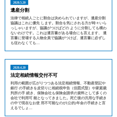
2020.5.20
遺産分割
法律で相続人ごとに割合は決められていますが、遺産分割
協議はこれに優先 します。割合を気にされる方が時々いら
っしゃいますが、協議がつけばどの ように分割しても構わ
ないわけです。これは遺言書がある場合にも言えます、 遺
言書に登場する人物全員で協議がつけば、遺言書に必ずし
も従わなくても…
2020.4.20
法定相続情報交付不可
利用の範囲が広がりつつある法定相続情報、不動産登記や
銀行 の手続きを皮切りに相続税申告（但図式型）や家庭裁
判所の手 続き、保険会社も保険金請求の資料として多くの
会社で利用可 能となってきました。死亡後の汎用な手続き
の中で現在なお使 用不可能なのが(公的)年金の手続きと言
えるでしょ…