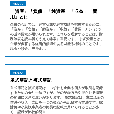
2026.7.2
「資産」「負債」「純資産」「収益」「費
用」とは
企業の会計では、経営状態や経営成績を把握するために、
「資産」「負債」「純資産」「収益」「費用」という5つ
の基本要素が用いられます。これらを理解することは、財
務諸表を読み解くうえで非常に重要です。 まず資産とは、
企業が保有する経済的価値のある財産や権利のことです。
現金や預金、売掛金…
2026.6.4
単式簿記と複式簿記
単式簿記と複式簿記は、いずれも企業や個人が取引を記録
するための会計手法ですが、その記録方法や得られる情報
の範囲に大きな違いがあります。 単式簿記は、主に現金の
増減や収入・支出を一つの視点から記録する方法です。家
計簿や小規模事業者の簡易な記帳に用いられることが多
く、記録が比較的簡単…