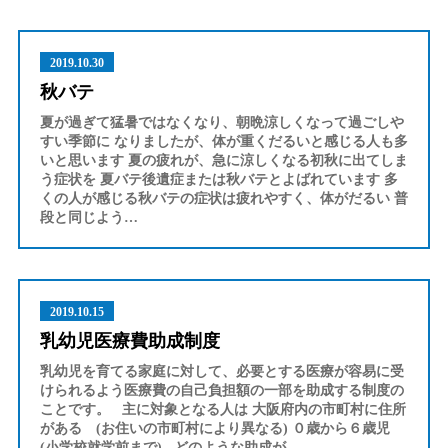
2019.10.30
秋バテ
夏が過ぎて猛暑ではなくなり、朝晩涼しくなって過ごしや
すい季節に なりましたが、体が重くだるいと感じる人も多
いと思います 夏の疲れが、急に涼しくなる初秋に出てしま
う症状を 夏バテ後遺症または秋バテとよばれています 多
くの人が感じる秋バテの症状は疲れやすく、体がだるい 普
段と同じよう…
2019.10.15
乳幼児医療費助成制度
乳幼児を育てる家庭に対して、必要とする医療が容易に受
けられるよう医療費の自己負担額の一部を助成する制度の
ことです。 主に対象となる人は 大阪府内の市町村に住所
がある (お住いの市町村により異なる) ０歳から６歳児
(小学校就学前まで) どのような助成が…