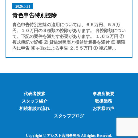
2026.5.31
青色申告特別控除
青色申告特別控除の適用については、６５万円、５５万
円、１０万円の３種類の控除があります。 各控除額につい
て、下記の要件を満たす必要があります。 １.６５万円 ①
複式簿記で記帳 ② 貸借対照表と損益計算書を添付 ③ 期限
内に申告 ④ e-Taxによる申告 ２.５５万円 ① 複式簿…
代表者挨拶
事務所概要
スタッフ紹介
取扱業務
相続相談の流れ
お客様の声
スタッフブログ
Copyright © アシスト合同事務所 All rights Reserved.