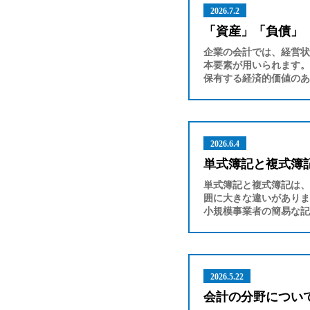
2026.7.2
「資産」「負債」
企業の会計では、経営状
本要素が用いられます。
保有する経済的価値のあ
2026.6.4
単式簿記と複式簿
単式簿記と複式簿記は、
囲に大きな違いがありま
小規模事業者の簡易な記
2026.5.22
会計の分野につい