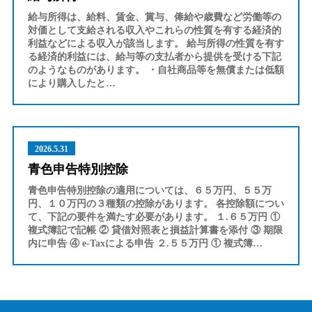
給与所得は、給料、賃金、賞与、俸給や歳費など労働等の
対価として支給される収入やこれらの性質を有する経済的
利益などによる収入が該当します。 給与所得の性質を有す
る経済的利益には、給与等の支払者から提供を受ける下記
のようなものがあります。 ・自社商品等を無償または低額
により購入したと…
2026.5.31
青色申告特別控除
青色申告特別控除の適用については、６５万円、５５万
円、１０万円の３種類の控除があります。 各控除額につい
て、下記の要件を満たす必要があります。 １.６５万円 ①
複式簿記で記帳 ② 貸借対照表と損益計算書を添付 ③ 期限
内に申告 ④ e-Taxによる申告 ２.５５万円 ① 複式簿…