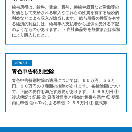
給与所得は、給料、賃金、賞与、俸給や歳費など労働等の
対価として支給される収入やこれらの性質を有する経済的
利益などによる収入が該当します。 給与所得の性質を有す
る経済的利益には、給与等の支払者から提供を受ける下記
のようなものがあります。 ・自社商品等を無償または低額
により購入したと…
2026.5.31
青色申告特別控除
青色申告特別控除の適用については、６５万円、５５万
円、１０万円の３種類の控除があります。 各控除額につい
て、下記の要件を満たす必要があります。 １.６５万円 ①
複式簿記で記帳 ② 貸借対照表と損益計算書を添付 ③ 期限
内に申告 ④ e-Taxによる申告 ２.５５万円 ① 複式簿…