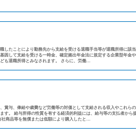
職したことにより勤務先から支給を受ける退職手当等が退職所得に該当
基因して支給を受ける一時金、確定拠出年金法に規定する企業型年金や
ども退職所得とみなされます。 さらに、労働…
、賞与、俸給や歳費など労働等の対価として支給される収入やこれらの
ます。 給与所得の性質を有する経済的利益には、給与等の支払者から
自社商品等を無償または低額により購入したと…