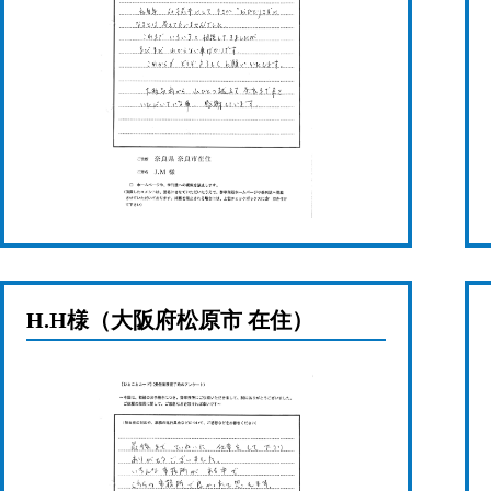
H.H様（大阪府松原市 在住）