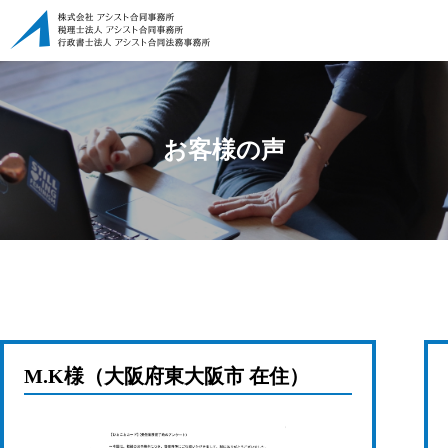
お客様の声
M.K様（大阪府東大阪市 在住）