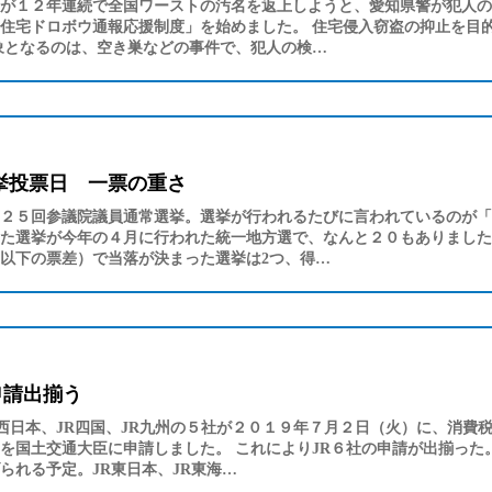
が１２年連続で全国ワーストの汚名を返上しようと、愛知県警が犯人の
住宅ドロボウ通報応援制度」を始めました。 住宅侵入窃盗の抑止を目
象となるのは、空き巣などの事件で、犯人の検…
挙投票日 一票の重さ
２５回参議院議員通常選挙。選挙が行われるたびに言われているのが「
た選挙が今年の４月に行われた統一地方選で、なんと２０もありました
以下の票差）で当落が決まった選挙は2つ、得…
申請出揃う
JR西日本、JR四国、JR九州の５社が２０１９年７月２日（火）に、消費
を国土交通大臣に申請しました。 これによりJR６社の申請が出揃った
られる予定。JR東日本、JR東海…