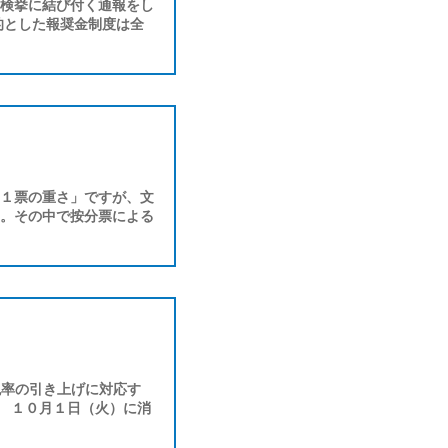
検挙に結び付く通報をし
的とした報奨金制度は全
１票の重さ」ですが、文
。その中で按分票による
税率の引き上げに対応す
。 １０月１日（火）に消