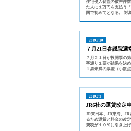
住宅侵入窃盗の被害件数
た人に１万円を支払う「
国で初めてとなる。 対
2019.7.20
７月21日参議院選
７月２１日が投開票の第
字通り１票が結果を決め
１票未満の票差（小数点
2019.7.3
JR6社の運賃改定
JR東日本、JR東海、
るため運賃と料金の改定
費税が１０％に引き上げ