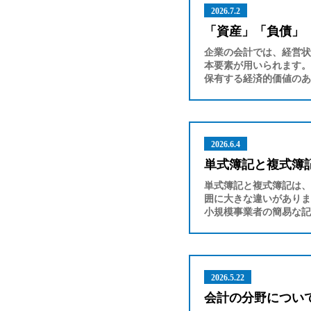
2026.7.2
「資産」「負債」
企業の会計では、経営状
本要素が用いられます。
保有する経済的価値のあ
2026.6.4
単式簿記と複式簿
単式簿記と複式簿記は、
囲に大きな違いがありま
小規模事業者の簡易な記
2026.5.22
会計の分野につい