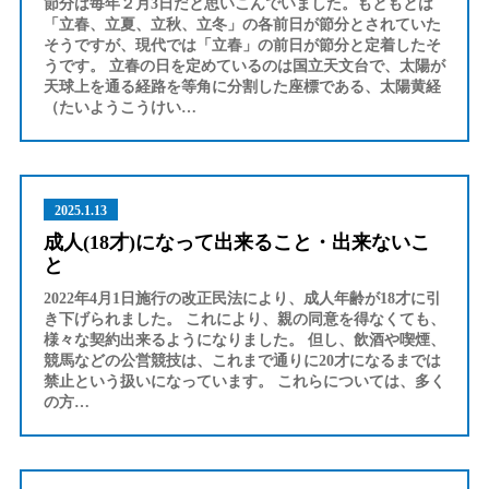
節分は毎年２月3日だと思いこんでいました。もともとは
「立春、立夏、立秋、立冬」の各前日が節分とされていた
そうですが、現代では「立春」の前日が節分と定着したそ
うです。 立春の日を定めているのは国立天文台で、太陽が
天球上を通る経路を等角に分割した座標である、太陽黄経
（たいようこうけい…
2025.1.13
成人(18才)になって出来ること・出来ないこ
と
2022年4月1日施行の改正民法により、成人年齢が18才に引
き下げられました。 これにより、親の同意を得なくても、
様々な契約出来るようになりました。 但し、飲酒や喫煙、
競馬などの公営競技は、これまで通りに20才になるまでは
禁止という扱いになっています。 これらについては、多く
の方…