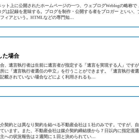
ネット上に公開されたホームページの一つ、ウェブログWeblogの略称
ログは記録を意味する。ブログを制作・公開する者をブロガー といい、
フィアという。HTMLなどの専門知…
した場合
合、遺言執行者は生前に遺言者が指定する「遺言を実現する人」ですが
所に「遺言執行者選任の申立」を行うことができます。「遺言執行者選
記載されていない場合などによく利用されるも…
介契約とは異なり契約を結べる不動産会社は１社のみです。ですが、自
ています。また、不動産会社は媒介契約締結後から７日以内に指定流通
主への状況報告は２週間に１回と決められてい…