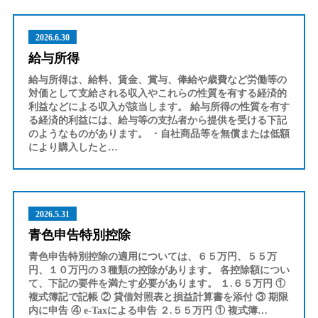
2026.6.30
給与所得
給与所得は、給料、賃金、賞与、俸給や歳費など労働等の
対価として支給される収入やこれらの性質を有する経済的
利益などによる収入が該当します。 給与所得の性質を有す
る経済的利益には、給与等の支払者から提供を受ける下記
のようなものがあります。 ・自社商品等を無償または低額
により購入したと…
2026.5.31
青色申告特別控除
青色申告特別控除の適用については、６５万円、５５万
円、１０万円の３種類の控除があります。 各控除額につい
て、下記の要件を満たす必要があります。 １.６５万円 ①
複式簿記で記帳 ② 貸借対照表と損益計算書を添付 ③ 期限
内に申告 ④ e-Taxによる申告 ２.５５万円 ① 複式簿…