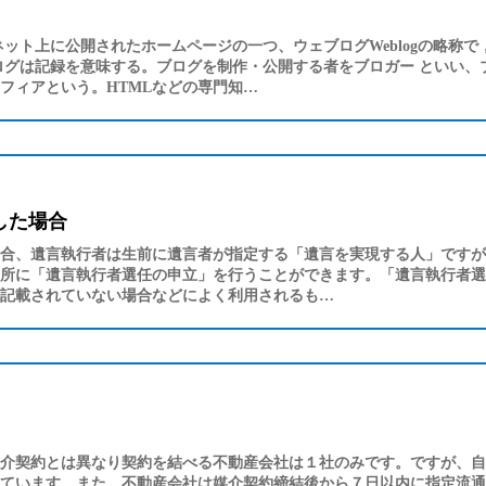
ネット上に公開されたホームページの一つ、ウェブログWeblogの略称
ログは記録を意味する。ブログを制作・公開する者をブロガー といい、
フィアという。HTMLなどの専門知…
した場合
合、遺言執行者は生前に遺言者が指定する「遺言を実現する人」ですが
所に「遺言執行者選任の申立」を行うことができます。「遺言執行者選
記載されていない場合などによく利用されるも…
介契約とは異なり契約を結べる不動産会社は１社のみです。ですが、自
ています。また、不動産会社は媒介契約締結後から７日以内に指定流通